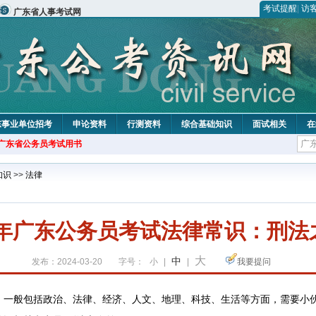
考试提醒
|
访
广东省人事考试网
东事业单位招考
申论资料
行测资料
综合基础知识
面试相关
在
年广东省公务员考试用书
知识
>>
法律
25年广东公务员考试法律常识：刑法
大
中
发布：2024-03-20
字号：
小
|
|
我要提问
般包括政治、法律、经济、人文、地理、科技、生活等方面，需要小伙