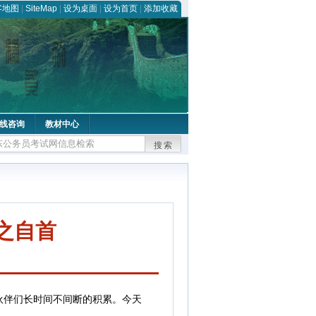
客地图
|
SiteMap
|
设为桌面
|
设为首页
|
添加收藏
线咨询
教材中心
搜索
之自首
伴们长时间不间断的积累。今天