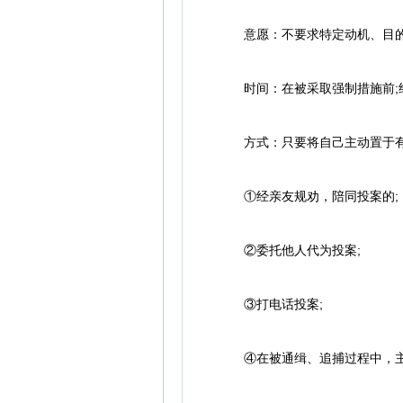
意愿：不要求特定动机、目的(
时间：在被采取强制措施前;经
方式：只要将自己主动置于有
①经亲友规劝，陪同投案的;
②委托他人代为投案;
③打电话投案;
④在被通缉、追捕过程中，主