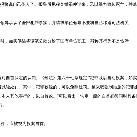
警说自己伤人了。报警后见程某举拳冲过来，乙以暴力致其死亡，并逃
导承认了全部犯罪事实，并请求单位领导不要将自己移送司法机关
，如实供述将该笔公款分给了国有单位职工，辩称其行为不是贪污
自首认定的认知。《刑法》第六十七条规定:"犯罪以后自动投案，如实
者减轻处罚。其中，犯罪较轻的，可以免除处罚。被采取强制措施的犯罪
的本人其他罪行的，以自首论。"可以看出，认定一般的自首必须同时具备
行。
件，应被视为投案自首。