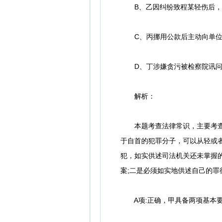
B、乙因纠纷致程某轻伤后，报
C、丙挪用公款后主动向单位领
D、丁涉嫌贪污被检察院讯问时
解析：
本题考查法律常识，主要考查对
于自首的犯罪分子，可以从轻或
犯，如实供述司法机关还未掌握
案;二是必须如实地供述自己的罪
A项:正确，甲具备两项基本要