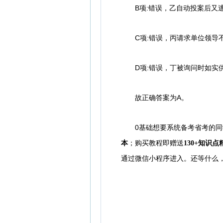
B项:错误，乙自动投案后又逃
C项:错误，丙请求单位领导不
D项:错误，丁被询问时如实供
故正确答案为A。
0基础想要系统备考省考的
；
本
购买教程即赠送
130+知识
还等什么
通过微信小程序进入。