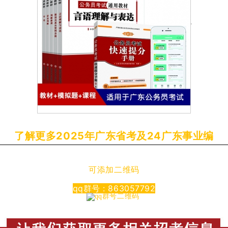
了解更多2025年广东省考及24广东事业编
可添加二维码
qq群号 : 863057792