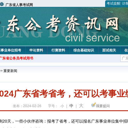
考试提醒
|
访
广东省人事考试网
东事业单位招考
申论资料
行测资料
综合基础知识
面试相关
在
年广东省公务员考试用书
>>
重要新闻
2024广东省考省考，还可以考事业
大
中
发布：2024-02-26
字号：
小
|
|
我要提问
剩20天，一些小伙伴咨询：报考了省考，还可以报名广东事业单位集中招