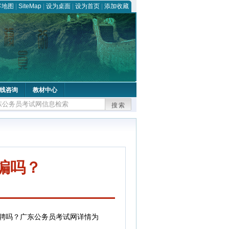
客地图
|
SiteMap
|
设为桌面
|
设为首页
|
添加收藏
线咨询
教材中心
搜索
编吗？
聘吗？广东公务员考试网详情为