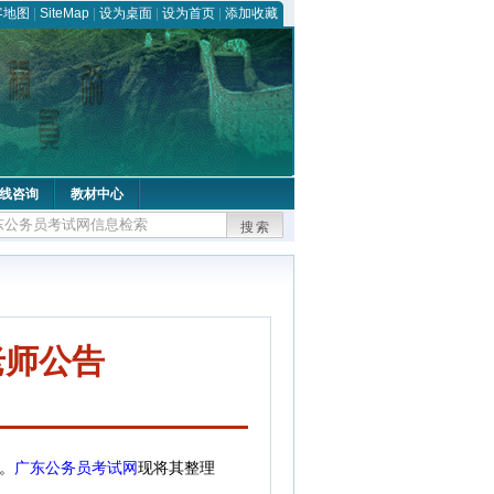
客地图
|
SiteMap
|
设为桌面
|
设为首页
|
添加收藏
线咨询
教材中心
搜索
老师公告
。
广东公务员考试网
现将其整理