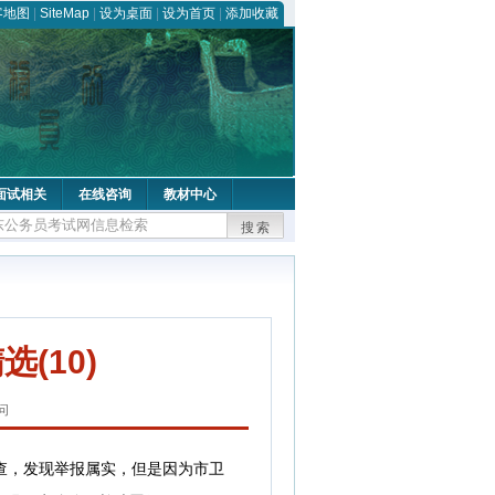
客地图
|
SiteMap
|
设为桌面
|
设为首页
|
添加收藏
面试相关
在线咨询
教材中心
搜索
(10)
问
查，发现举报属实，但是因为市卫