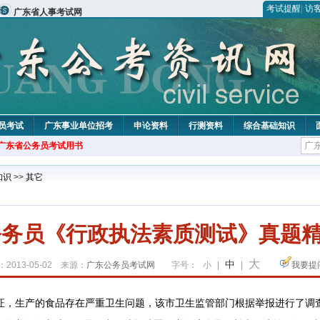
考试提醒
|
访
广东省人事考试网
员考试
广东事业单位招考
申论资料
行测资料
综合基础知识
年广东省公务员考试用书
知识
>>
其它
务员《行政执法素质测试》真题精选
大
中
2013-05-02 来源：
广东公务员考试网
字号：
小
|
|
我要提
证，生产的食品存在严重卫生问题，该市卫生监管部门根据举报进行了调