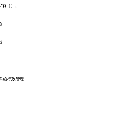
旨有（）。
施
益
实施行政管理